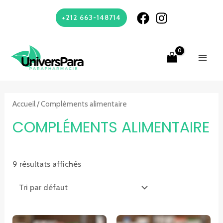
Aller
+212 663-148714
au
contenu
MAI
ME
Accueil
/ Compléments alimentaire
COMPLÉMENTS ALIMENTAIRE
9 résultats affichés