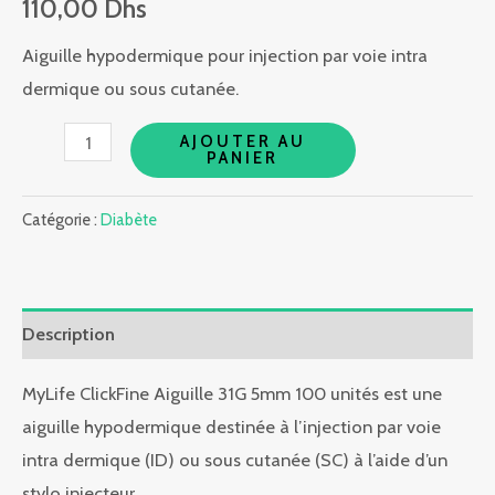
110,00
Dhs
Aiguille hypodermique pour injection par voie intra
dermique ou sous cutanée.
quantité
AJOUTER AU
PANIER
de
MY
Catégorie :
Diabète
LIFE
CLICKFINE
5mm
Description
31G
100u
MyLife ClickFine Aiguille 31G 5mm 100 unités est une
aiguille hypodermique destinée à l’injection par voie
intra dermique (ID) ou sous cutanée (SC) à l’aide d’un
stylo injecteur.